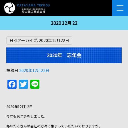
2020 12月 22
日別アーカイブ:
2020年12月22日
2020年 忘年会
投稿日
2020年12月22日
F
T
Li
a
w
n
c
itt
e
2020年12月12日
e
er
今年も忘年会をしました。
b
毎年たくさんの会社の方々に集まっていただいておりますが、