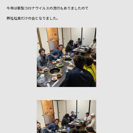
o
o
今年は新型コロナウイルスの流行もありましたので
k
弊社社員だけの会となりました。