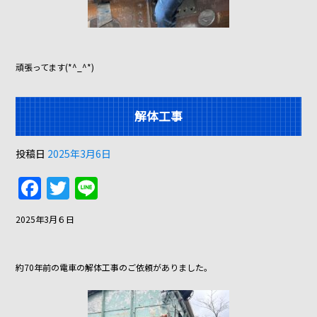
頑張ってます(*^_^*)
解体工事
投稿日
2025年3月6日
F
T
Li
a
w
n
2025年3月６日
c
itt
e
e
er
約70年前の電車の解体工事のご依頼がありました。
b
o