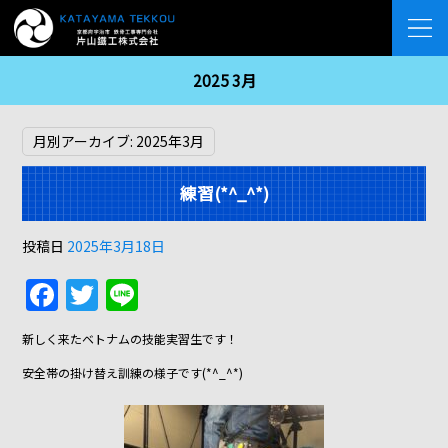
2025 3月
月別アーカイブ:
2025年3月
練習(*^_^*)
投稿日
2025年3月18日
F
T
Li
a
w
n
新しく来たベトナムの技能実習生です！
c
itt
e
安全帯の掛け替え訓練の様子です(*^_^*)
e
er
b