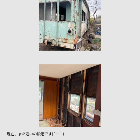
o
k
現在、まだ途中の段階です(´ー｀)