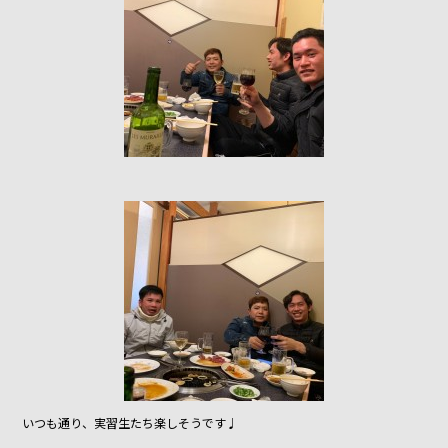
o
o
k
いつも通り、実習生たち楽しそうです♩