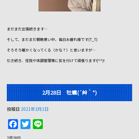
まだまだ出張続きます…
そして、まだまだ朝晩寒い中、毎日お疲れ様です(T_T)
そろそろ暖かくなってくる（かな？）と思いますが…
引き続き、怪我や体調管理等に気を付けて頑張ります!(^^)!
2月28日 牡蠣(´艸｀*)
投稿日
2021年3月1日
F
T
Li
a
w
n
2月28日