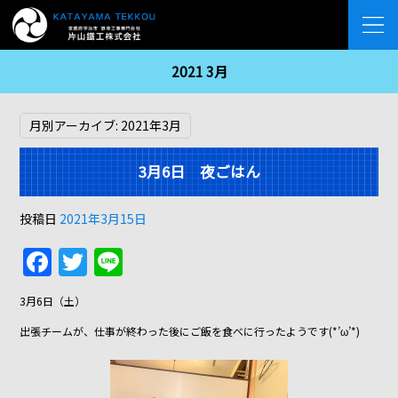
2021 3月
月別アーカイブ:
2021年3月
3月6日 夜ごはん
投稿日
2021年3月15日
F
T
Li
a
w
n
3月6日（土）
c
itt
e
出張チームが、仕事が終わった後にご飯を食べに行ったようです(*’ω’*)
e
er
b