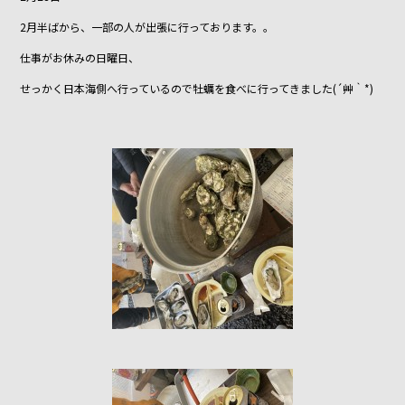
c
itt
e
2月半ばから、一部の人が出張に行っております。。
e
er
仕事がお休みの日曜日、
b
せっかく日本海側へ行っているので牡蠣を食べに行ってきました(´艸｀*)
o
o
k