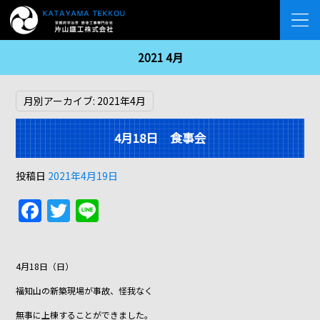
2021 4月
月別アーカイブ:
2021年4月
4月18日 食事会
投稿日
2021年4月19日
F
T
Li
a
w
n
c
itt
e
4月18日（日）
e
er
福知山の新築現場が事故、怪我なく
b
無事に上棟することができました。