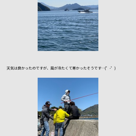
k
天気は良かったのですが、風が冷たくて寒かったそうです…(゜-゜)