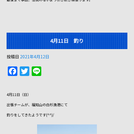
4月11日 釣り
投稿日
2021年4月12日
F
T
Li
a
w
n
c
itt
e
4月11日（日）
e
er
出張チームが、福知山の白杉漁港にて
b
釣りをしてきたようです(^^)/
o
o