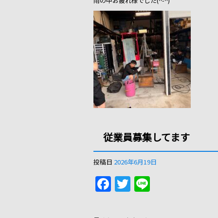
雨の中お疲れ様でした(^-^)
o
o
k
従業員募集してます
投稿日
2026年6月19日
F
T
Li
a
w
n
c
itt
e