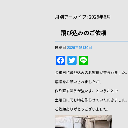
月別アーカイブ:
2026年6月
飛び込みのご依頼
投稿日
2026年6月30日
F
T
Li
a
w
n
金曜日に飛び込みのお客様が来られました
c
itt
e
溶接をお願いされましたが、
e
er
作り直すほうが強いよ、ということで
b
土曜日に同じ物を作らせていただきました
o
ご依頼ありがとうございました。
o
k