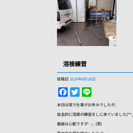
溶接練習
投稿日
2026年6月26日
F
T
Li
a
w
n
本日は雨で仕事がお休みでしたが、
c
itt
e
自主的に溶接の練習をしに来ていました(*^_^
e
er
服装は心配ですが…。(笑)
b