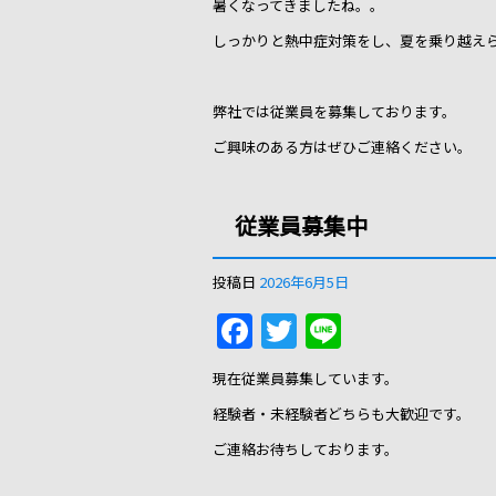
暑くなってきましたね。。
e
er
しっかりと熱中症対策をし、夏を乗り越え
b
o
弊社では従業員を募集しております。
o
ご興味のある方はぜひご連絡ください。
k
従業員募集中
投稿日
2026年6月5日
F
T
Li
a
w
n
現在従業員募集しています。
c
itt
e
経験者・未経験者どちらも大歓迎です。
e
er
ご連絡お待ちしております。
b