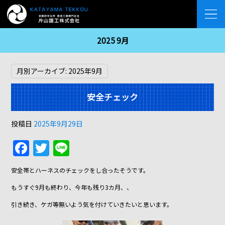
2025 9月
月別アーカイブ:
2025年9月
安全チェック
投稿日
2025年9月29日
F
T
Li
a
w
n
安全帯とハーネスのチェックをし合ったそうです。
c
itt
e
もうすぐ9月も終わり、今年も残り3カ月、、
e
er
引き続き、ケガ等無いよう気を付けていきたいと思います。
b