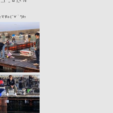
_´ω`)_ﾍﾟｼｮ
ε-(´∀｀*)ﾎｯ