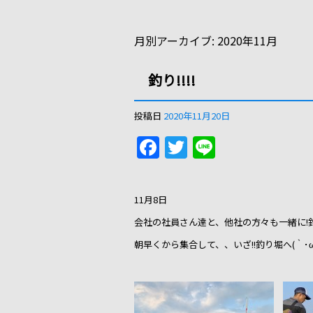
月別アーカイブ:
2020年11月
釣り!!!!
投稿日
2020年11月20日
F
T
Li
a
w
n
c
itt
e
11月8日
e
er
会社の社員さん達と、他社の方々も一緒に!
b
朝早くから集合して、、いざ!!釣り堀へ(｀･ω･´
o
o
k