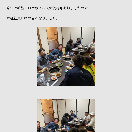
o
o
今年は新型コロナウイルスの流行もありましたので
k
弊社社員だけの会となりました。