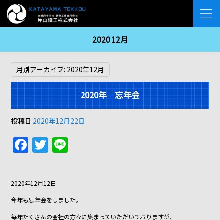
2020 12月
月別アーカイブ:
2020年12月
2020年 忘年会
投稿日
2020年12月22日
F
T
Li
a
w
n
c
itt
e
2020年12月12日
e
er
今年も忘年会をしました。
b
毎年たくさんの会社の方々に集まっていただいておりますが、