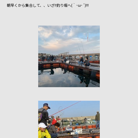
o
朝早くから集合して、、いざ!!釣り堀へ(｀･ω･´)!!!
o
k