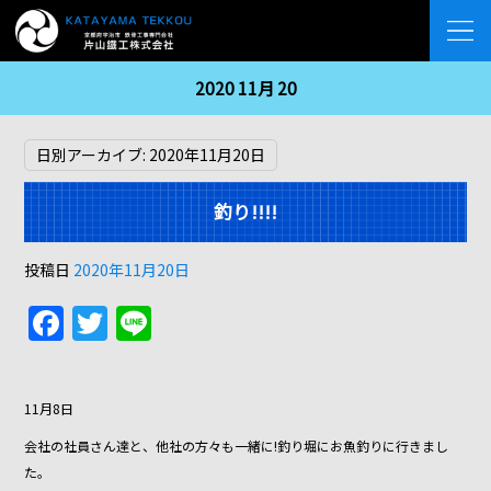
2020 11月 20
日別アーカイブ:
2020年11月20日
釣り!!!!
投稿日
2020年11月20日
F
T
Li
a
w
n
c
itt
e
11月8日
e
er
会社の社員さん達と、他社の方々も一緒に!釣り堀にお魚釣りに行きまし
b
た。