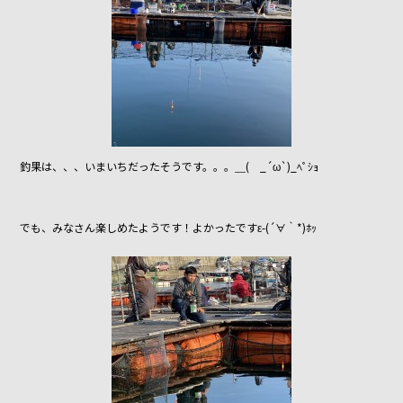
釣果は、、、いまいちだったそうです。。。＿( _´ω`)_ﾍﾟｼｮ
でも、みなさん楽しめたようです！よかったですε-(´∀｀*)ﾎｯ