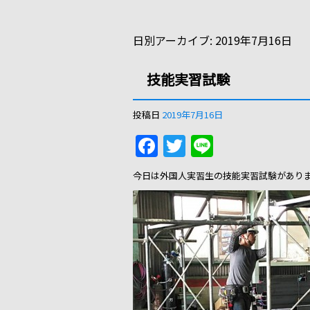
日別アーカイブ:
2019年7月16日
技能実習試験
投稿日
2019年7月16日
F
T
Li
a
w
n
今日は外国人実習生の技能実習試験があり
c
itt
e
e
er
b
o
o
k