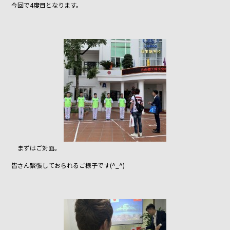
今回で4度目となります。
o
o
k
まずはご対面。
皆さん緊張しておられるご様子です(^_^)