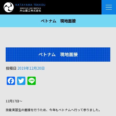
ベトナム 現地面接
ベトナム 現地面接
投稿日
2019年12月20日
F
T
Li
a
w
n
c
itt
e
12月17日～
e
er
技能実習生の面接を行うため、今年もベトナムへ行って参りました。
b