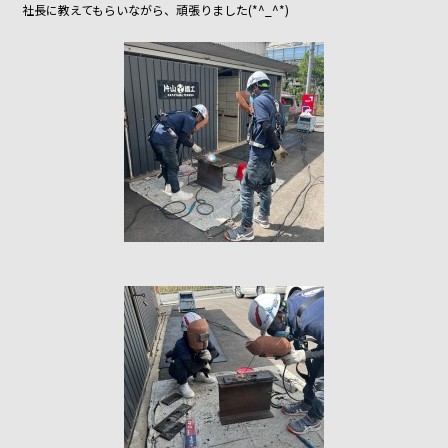
社長に教えてもらいながら、頑張りました(*^_^*)
o
o
k