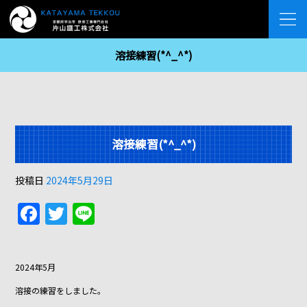
溶接練習(*^_^*)
溶接練習(*^_^*)
投稿日
2024年5月29日
F
T
Li
a
w
n
c
itt
e
2024年5月
e
er
溶接の練習をしました。
b