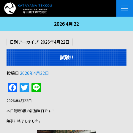
2026 4月 22
日別アーカイブ:
2026年4月22日
試験!!
投稿日
2026年4月22日
F
T
Li
a
w
n
2026年4月22日
c
itt
e
本日随時3級の試験当日です！
e
er
無事に終了しました。
b