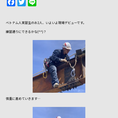
F
T
Li
a
w
n
c
itt
e
ベトナム人実習生のお2人、いよいよ現場デビューです。
e
er
練習通りにできるかな(^^)？
b
o
o
k
慎重に進めていきます…