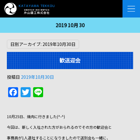
2019 10月 30
日別アーカイブ:
2019年10月30日
歓送迎会
投稿日
2019年10月30日
F
T
Li
a
w
n
c
itt
e
10月25日、焼肉に行きました(^-^)
e
er
今回は、新しく入社された方がおられるのでその方の歓迎会と
b
事務員が1人退社することになりましたので送別会も一緒に、