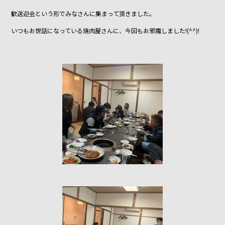
o
o
歓送迎会という形でみなさんに集まって頂きました。
k
いつもお世話になっている焼肉屋さんに、今回もお邪魔しました!(^^)!