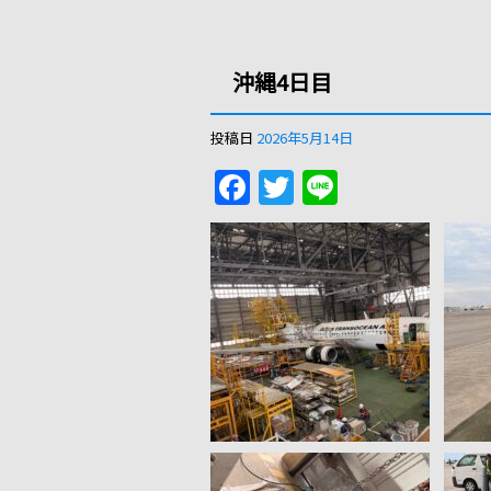
沖縄4日目
投稿日
2026年5月14日
F
T
Li
a
w
n
c
itt
e
e
er
b
o
o
k