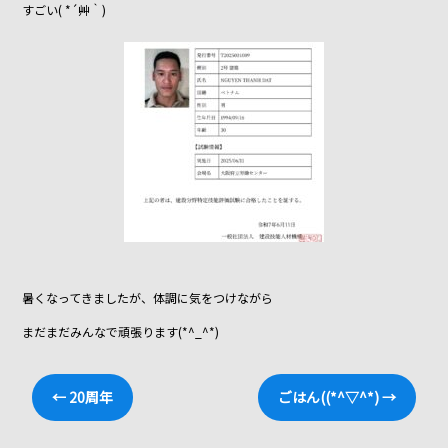
すごい( *´艸｀)
o
o
k
暑くなってきましたが、体調に気をつけながら
まだまだみんなで頑張ります(*^_^*)
←
20周年
ごはん((*^▽^*)
→