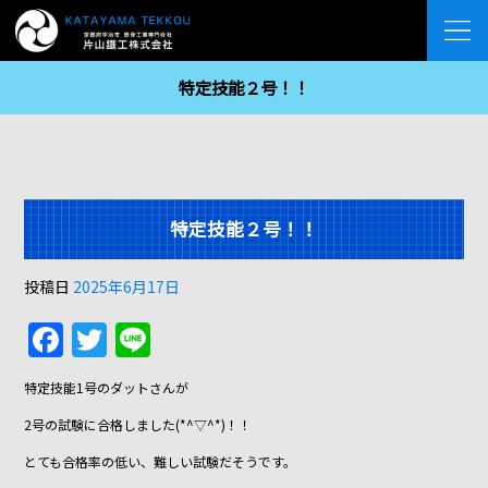
特定技能２号！！
特定技能２号！！
投稿日
2025年6月17日
F
T
Li
a
w
n
特定技能1号のダットさんが
c
itt
e
2号の試験に合格しました(*^▽^*)！！
e
er
とても合格率の低い、難しい試験だそうです。
b